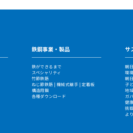
鉄鋼事業・製品
サ
鉄ができるまで
朝日
スペシャリティ
環
竹節鉄筋
朝
ねじ節鉄筋 | 機械式継手 | 定着板
子
構造用鋼
地
各種ダウンロード
ガ
健
挑
よ