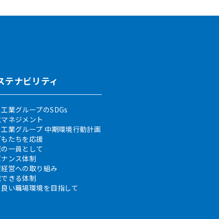
ステナビリティ
工業グループのSDGs
境マネジメント
日工業グループ 中期環境行動計画
どもたちを応援
域の一員として
バナンス体制
康経営への取り組み
戦できる体制
り良い職場環境を目指して