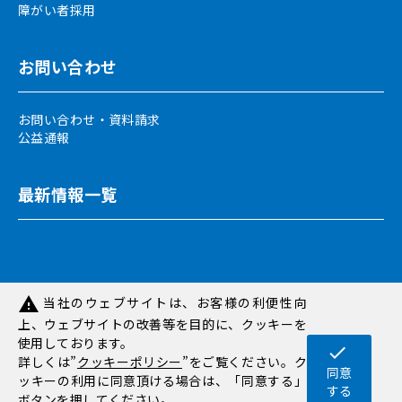
障がい者採用
お問い合わせ
お問い合わせ・資料請求
公益通報
最新情報一覧
当社のウェブサイトは、お客様の利便性向
warning
上、ウェブサイトの改善等を目的に、クッキーを
サイトマップ
免責事項
個人情報保護方針
使用しております。
ソーシャルネットワーキングサービスポリシー
check
詳しくは”
クッキーポリシー
”をご覧ください。ク
当ウェブサイトについて
クッキーポリシー
同意
ッキーの利用に同意頂ける場合は、「同意する」
する
ボタンを押してください。