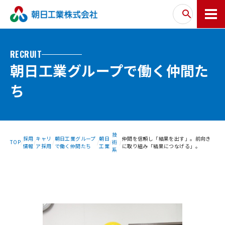
RECRUIT
朝日工業グループで働く仲間た
ち
技
採用
キャリ
朝日工業グループ
朝日
仲間を信頼し「結果を出す」。前向き
TOP
術
情報
ア採用
で働く仲間たち
工業
に取り組み「結果につなげる」。
系