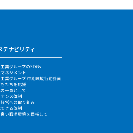
ステナビリティ
工業グループのSDGs
境マネジメント
日工業グループ 中期環境行動計画
どもたちを応援
域の一員として
バナンス体制
康経営への取り組み
戦できる体制
り良い職場環境を目指して