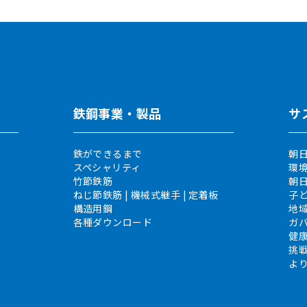
鉄鋼事業・製品
サ
鉄ができるまで
朝日
スペシャリティ
環
竹節鉄筋
朝
ねじ節鉄筋 | 機械式継手 | 定着板
子
構造用鋼
地
各種ダウンロード
ガ
健
挑
よ