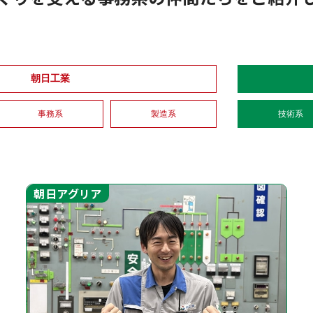
朝日工業
事務系
製造系
技術系
朝日アグリア